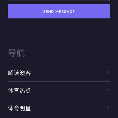
SEND MESSAGE
导航
解读澳客
体育热点
体育明星