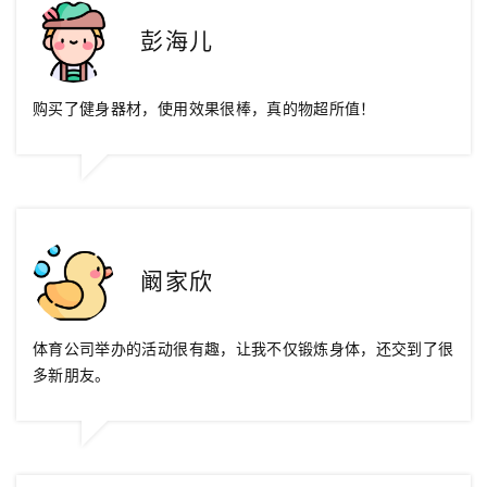
彭海儿
购买了健身器材，使用效果很棒，真的物超所值！
阚家欣
体育公司举办的活动很有趣，让我不仅锻炼身体，还交到了很
多新朋友。